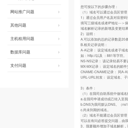
您可按以下的步骤办理：
网站推广问题
（1）域名可以通过会员区管理
1）通过会员用户名及对应密码登录
填写三级域名或者IP地址---＞
其他问题
域名解析记录的新增及变更结果在
2）说明：
主机租用问题
A.可以添加的总的记录数是20
B.相关记录说明：
A-A记录： 设定域名或者子
数据库问题
如：http://以及 ：881等字符。
NS-NS记录： 该记录轻易不
支付问题
MX-MX记录： 设定域名的
CNAME-CNAME记录： 同A-
URL-URL转发： 设定域名、
3）条件：
（1）在我司自助系统中做域名
a.在我司申请成功或己转入至
b.DNS为我司默认DNS。（ns1.my
c.尚未到期的域名。
（2）域名不能通过会员区管理
可以在有问必答提交问题，由
3、我要额外增加子域名解析，