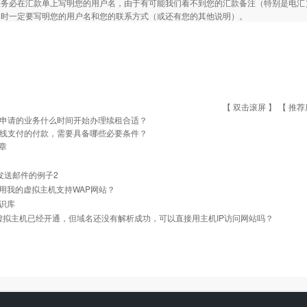
您务必在汇款单上写明您的用户名，由于有可能我们看不到您的汇款备注（特别是电汇
同时一定要写明您的用户名和您的联系方式（或还有您的其他说明）。
【 双击滚屏 】 【
推荐
申请的业务什么时间开始办理续租合适？
线支付的付款，需要具备哪些必要条件？
章
l 发送邮件的例子2
用我的虚拟主机支持WAP网站？
识库
]虚拟主机已经开通，但域名还没有解析成功，可以直接用主机IP访问网站吗？