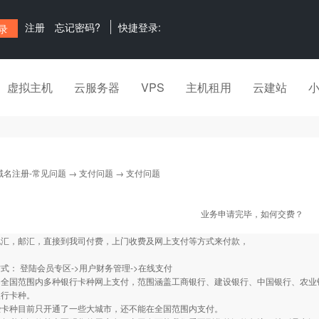
注册
忘记密码?
快捷登录:
虚拟主机
云服务器
VPS
主机租用
云建站
域名注册-常见问题
→
支付问题
→ 支付问题
业务申请完毕，如何交费？
电汇，邮汇，直接到我司付费，上门收费及网上支付等方式来付款，
式： 登陆会员专区->用户财务管理->在线支付
：全国范围内多种银行卡种网上支付，范围涵盖工商银行、建设银行、中国银行、农业
银行卡种。
些卡种目前只开通了一些大城市，还不能在全国范围内支付。