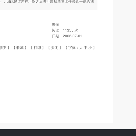
），因此建议您在汇款之后将汇款底单复印件传真一份给我
来源：
阅读：
11355
次
日期：
2006-07-01
朋友
】 【
收藏
】 【
打印
】 【
关闭
】 【 字体：
大
中
小
】