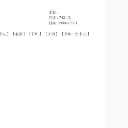
来源：
阅读：
7431
次
日期：
2006-07-01
朋友
】 【
收藏
】 【
打印
】 【
关闭
】 【 字体：
大
中
小
】