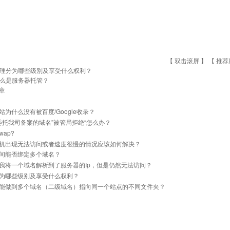
【 双击滚屏 】 【
推荐
理分为哪些级别及享受什么权利？
么是服务器托管？
章
站为什么没有被百度/Google收录？
]委托我司备案的域名”被管局拒绝“怎么办？
ap?
机出现无法访问或者速度很慢的情况应该如何解决？
间能否绑定多个域名？
我将一个域名解析到了服务器的Ip，但是仍然无法访问？
为哪些级别及享受什么权利？
能做到多个域名（二级域名）指向同一个站点的不同文件夹？