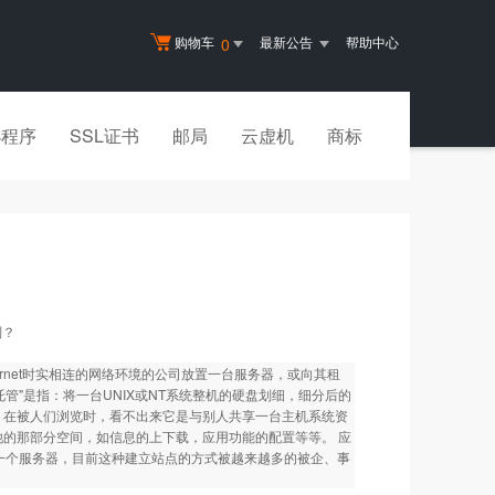
购物车
最新公告
帮助中心
0
小程序
SSL证书
邮局
云虚机
商标
别？
与Internet时实相连的网络环境的公司放置一台服务器，或向其租
机托管"是指：将一台UNIX或NT系统整机的硬盘划细，细分后的
务器，在被人们浏览时，看不出来它是与别人共享一台主机系统资
他的那部分空间，如信息的上下载，应用功能的配置等等。 应
一个服务器，目前这种建立站点的方式被越来越多的被企、事