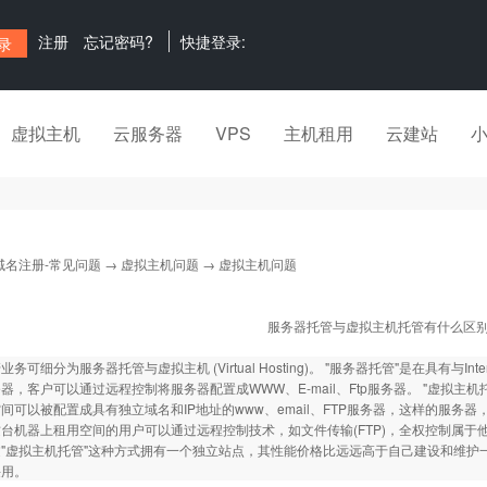
注册
忘记密码?
快捷登录:
虚拟主机
云服务器
VPS
主机租用
云建站
域名注册-常见问题
→
虚拟主机问题
→ 虚拟主机问题
服务器托管与虚拟主机托管有什么区
务可细分为服务器托管与虚拟主机 (Virtual Hosting)。 "服务器托管"是在具有
器，客户可以通过远程控制将服务器配置成WWW、E-mail、Ftp服务器。 "虚拟主
间可以被配置成具有独立域名和IP地址的www、email、FTP服务器，这样的服
台机器上租用空间的用户可以通过远程控制技术，如文件传输(FTP)，全权控制属于
"虚拟主机托管"这种方式拥有一个独立站点，其性能价格比远远高于自己建设和维护
采用。