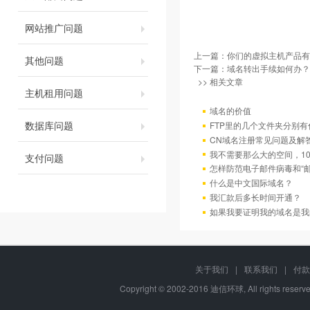
网站推广问题
上一篇：
你们的虚拟主机产品有
其他问题
下一篇：
域名转出手续如何办？
>> 相关文章
主机租用问题
域名的价值
数据库问题
FTP里的几个文件夹分别有
CN域名注册常见问题及解
我不需要那么大的空间，10
支付问题
怎样防范电子邮件病毒和“邮
什么是中文国际域名？
我汇款后多长时间开通？
如果我要证明我的域名是我
关于我们
|
联系我们
|
付款
Copyright © 2002-2016 迪信环球, All rights res