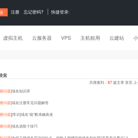
注册
忘记密码?
快捷登录:
虚拟主机
云服务器
VPS
主机租用
云建站
搜索
共搜索到：
67
篇文章
首页
上
册问题
]
域名知识库
册问题
]
域名注册常见问题解答
册问题
]
[常识]域名“级”数准确表述
册问题
]
域名选取十技巧
机问题
]
为何三级域名可访问站点，但输入所绑定的域名却出现“该页无法显示”？