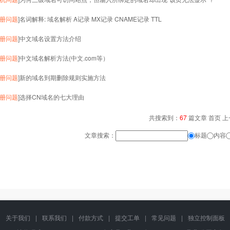
册问题
]
名词解释: 域名解析 A记录 MX记录 CNAME记录 TTL
册问题
]
中文域名设置方法介绍
册问题
]
中文域名解析方法(中文.com等）
册问题
]
新的域名到期删除规则实施方法
册问题
]
选择CN域名的七大理由
共搜索到：
67
篇文章
首页
上
文章搜索：
标题
内容
关于我们
|
联系我们
|
付款方式
|
提交工单
|
常见问题
|
独立控制面板