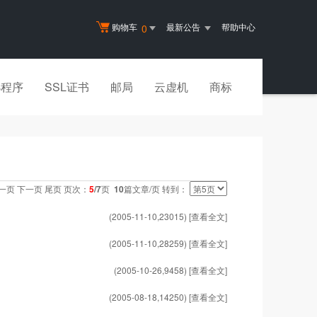
购物车
最新公告
帮助中心
0
小程序
SSL证书
邮局
云虚机
商标
一页
下一页
尾页
页次：
5
/7
页
10
篇文章/页 转到：
(2005-11-10,
23015
)
[查看全文]
(2005-11-10,
28259
)
[查看全文]
(2005-10-26,
9458
)
[查看全文]
(2005-08-18,
14250
)
[查看全文]