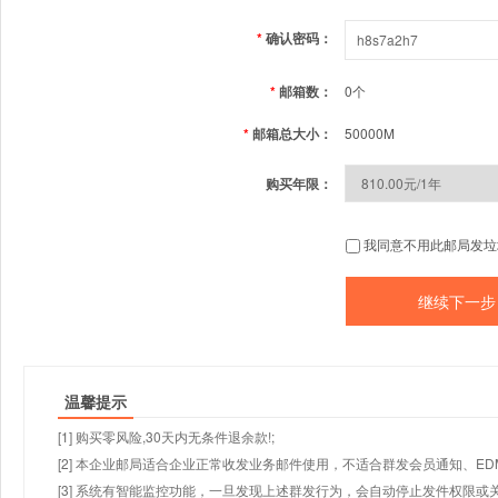
*
确认密码：
*
邮箱数：
0个
*
邮箱总大小：
50000M
购买年限：
我同意不用此邮局发垃
温馨提示
[1] 购买零风险,30天内无条件退余款!;
[2] 本企业邮局适合企业正常收发业务邮件使用，不适合群发会员通知、E
[3] 系统有智能监控功能，一旦发现上述群发行为，会自动停止发件权限或