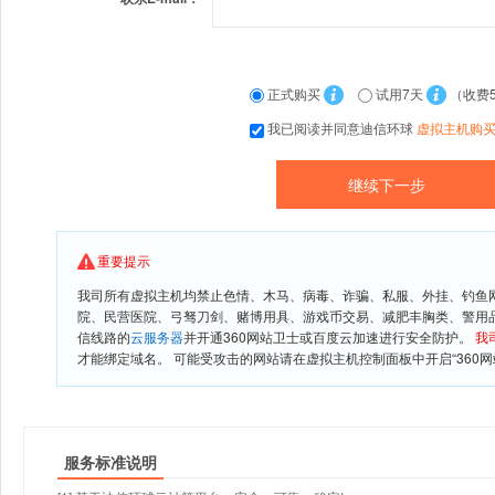
正式购买
试用7天
（收费
我已阅读并同意迪信环球
虚拟主机购
重要提示
我司所有虚拟主机均禁止色情、木马、病毒、诈骗、私服、外挂、钓鱼
院、民营医院、弓驽刀剑、赌博用具、游戏币交易、减肥丰胸类、警用
信线路的
云服务器
并开通360网站卫士或百度云加速进行安全防护。
我
才能绑定域名。 可能受攻击的网站请在虚拟主机控制面板中开启“360网
服务标准说明