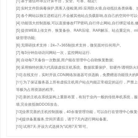
[1] 基于迪信环球云计算平台，安全、可靠、稳定!;
[2] 实时文件防病毒保护,黑客入侵检测,IIS 应用防火墙,自动抵抗各类病毒、
[3] 各个网站以独立进程运行,不会被其他站点负载影响,在自己的空间中可以使用
[4] 功能强大控制面板,可以直接修改FTP密码,自行停止网站,自行绑定域名,
[5] 提供WEB上传文件、恢复备份、RAR压缩、RAR解压、站点重定向
级管理功能;
[6] 无障碍技术支持：24×7×365制技术支持，微笑面对任何用户。
[7] 每3分钟自动访问网站一次，监控网站运行.
[8] 自动每7天备份一次数据,用户能在管理中心自助恢复数据;
[9] 采用独特的第六代高级虚拟主机系统、数据双重保护、软硬件/透明防火
[10] 在线支付，实时开设,CDN网络加速器可供选购，免费赠送功能强大
[11] 为了保证服务器上所有虚拟主机用户站点均能正常稳定的运行，严禁上
等极为占用资源的程序。
[12] 新的主机在系统架构上重新布置，有别于业内一般的传统单机系统，
墙,完全效抵御DDOS攻击。
[13]业界完善的主机控制面板，40余项管理功能，可以自行在管理中心恢
[14]提供备案服务,空间开通后，请于7天内进行网站备案。
[15] 试用7天.开设方式选择为"试用7天"即可。