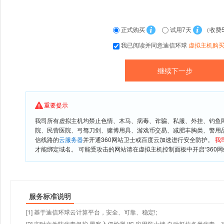
正式购买
试用7天
（收费
我已阅读并同意迪信环球
虚拟主机购
重要提示
我司所有虚拟主机均禁止色情、木马、病毒、诈骗、私服、外挂、钓鱼
院、民营医院、弓驽刀剑、赌博用具、游戏币交易、减肥丰胸类、警用
信线路的
云服务器
并开通360网站卫士或百度云加速进行安全防护。
我
才能绑定域名。 可能受攻击的网站请在虚拟主机控制面板中开启“360网
服务标准说明
[1] 基于迪信环球云计算平台，安全、可靠、稳定!;
[2] 实时文件防病毒保护,黑客入侵检测,IIS 应用防火墙,自动抵抗各类病毒、