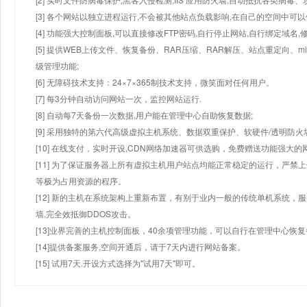
[3] 各个网站以独立进程运行,不会被其他站点负载影响,在自己的空间中可以使用
[4] 功能强大控制面板,可以直接修改FTP密码,自行停止网站,自行绑定域名,
[5] 提供WEB上传文件、恢复备份、RAR压缩、RAR解压、站点重定向
级管理功能;
[6] 无障碍技术支持：24×7×365制技术支持，微笑面对任何用户。
[7] 每3分钟自动访问网站一次，监控网站运行.
[8] 自动每7天备份一次数据,用户能在管理中心自助恢复数据;
[9] 采用独特的第六代高级虚拟主机系统、数据双重保护、软硬件/透明防火
[10] 在线支付，实时开设,CDN网络加速器可供选购，免费赠送功能强大
[11] 为了保证服务器上所有虚拟主机用户站点均能正常稳定的运行，严禁上
等极为占用资源的程序。
[12] 新的主机在系统架构上重新布置，有别于业内一般的传统单机系统，
墙,完全效抵御DDOS攻击。
[13]业界完善的主机控制面板，40余项管理功能，可以自行在管理中心恢
[14]提供备案服务,空间开通后，请于7天内进行网站备案。
[15] 试用7天.开设方式选择为"试用7天"即可。