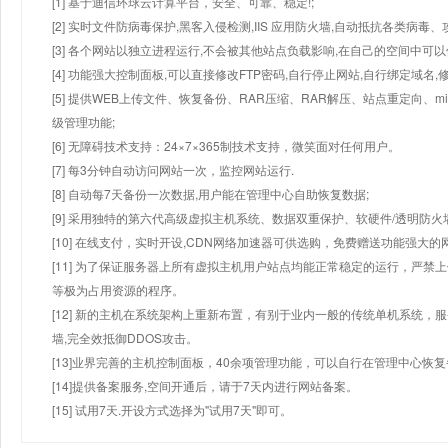
[1] 基于迪信环球云计算平台，安全、可靠、稳定!;
[2] 实时文件防病毒保护,黑客入侵检测,IIS 应用防火墙,自动抵抗各类病毒、
[3] 各个网站以独立进程运行,不会被其他站点负载影响,在自己的空间中可以使用
[4] 功能强大控制面板,可以直接修改FTP密码,自行停止网站,自行绑定域名,
[5] 提供WEB上传文件、恢复备份、RAR压缩、RAR解压、站点重定向
级管理功能;
[6] 无障碍技术支持：24×7×365制技术支持，微笑面对任何用户。
[7] 每3分钟自动访问网站一次，监控网站运行.
[8] 自动每7天备份一次数据,用户能在管理中心自助恢复数据;
[9] 采用独特的第六代高级虚拟主机系统、数据双重保护、软硬件/透明防火
[10] 在线支付，实时开设,CDN网络加速器可供选购，免费赠送功能强大
[11] 为了保证服务器上所有虚拟主机用户站点均能正常稳定的运行，严禁上
等极为占用资源的程序。
[12] 新的主机在系统架构上重新布置，有别于业内一般的传统单机系统，
墙,完全效抵御DDOS攻击。
[13]业界完善的主机控制面板，40余项管理功能，可以自行在管理中心恢
[14]提供备案服务,空间开通后，请于7天内进行网站备案。
[15] 试用7天.开设方式选择为"试用7天"即可。