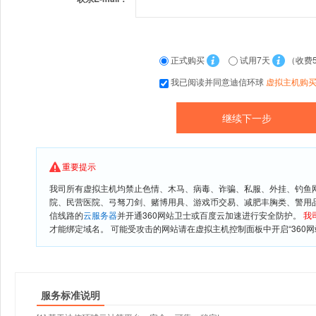
正式购买
试用7天
（收费
我已阅读并同意迪信环球
虚拟主机购
重要提示
我司所有虚拟主机均禁止色情、木马、病毒、诈骗、私服、外挂、钓鱼
院、民营医院、弓驽刀剑、赌博用具、游戏币交易、减肥丰胸类、警用
信线路的
云服务器
并开通360网站卫士或百度云加速进行安全防护。
我
才能绑定域名。 可能受攻击的网站请在虚拟主机控制面板中开启“360网
服务标准说明