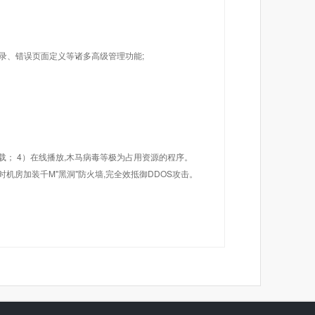
目录、错误页面定义等诸多高级管理功能;
载； 4）在线播放,木马病毒等极为占用资源的程序。
机房加装千M"黑洞"防火墙,完全效抵御DDOS攻击。