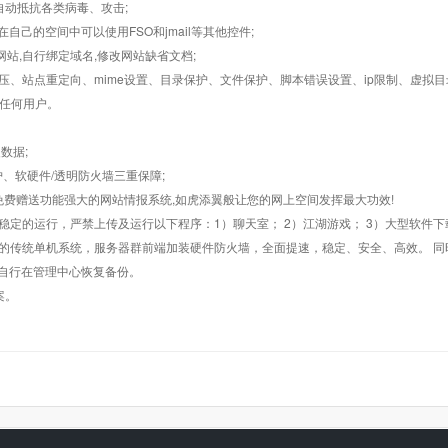
墙,自动抵抗各类病毒、攻击;
在自己的空间中可以使用FSO和jmail等其他控件;
止网站,自行绑定域名,修改网站缺省文档;
AR解压、站点重定向、mime设置、目录保护、文件保护、脚本错误设置、ip限制、虚拟
对任何用户。
数据;
护、软硬件/透明防火墙三重保障;
购，免费赠送功能强大的网站情报系统,如虎添翼般让您的网上空间发挥最大功效!
常稳定的运行，严禁上传及运行以下程序：1）聊天室； 2）江湖游戏； 3）大型软件下
般的传统单机系统，服务器群前端加装硬件防火墙，全面提速，稳定、安全、高效。 同时
以自行在管理中心恢复备份。
案。