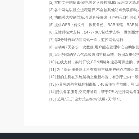
[2] 实时文件防病毒保护,黑客入侵检测,IIS 应用防火
[3] 各个网站以独立进程运行,不会被其他站点负载影响,
[4] 功能强大控制面板,可以直接修改FTP密码,自行停
[5] 提供WEB上传文件、恢复备份、RAR压缩、R
[6] 无障碍技术支持：24×7×365制技术支持，微笑面
[7] 每3分钟自动访问网站一次，监控网站运行.
[8] 自动每7天备份一次数据,用户能在管理中心自助恢复
[9] 采用独特的第六代高级虚拟主机系统、数据双重保
[10] 在线支付，实时开设,CDN网络加速器可供选
[11] 为了保证服务器上所有虚拟主机用户站点均能正
[12] 新的主机在系统架构上重新布置，有别于业内一
[13]业界完善的主机控制面板，40余项管理功能，可
[14]提供备案服务,空间开通后，请于7天内进行网站备
[15] 试用7天.开设方式选择为"试用7天"即可。