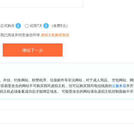
正式购买
试用7天
（收费5元）
我已阅读并同意迪信环球
虚拟主机购买协议
、外挂、钓鱼网站、秒赞程序、垃圾邮件等非法网站，对于成人用品、 空包网站、
险容易受攻击的网站不可购买我司虚拟主机，但可以购买我司电信线路的
云服务器
并开
拟主机必须备案成功后才能绑定域名。 可能受攻击的网站请在虚拟主机控制面板中开启“