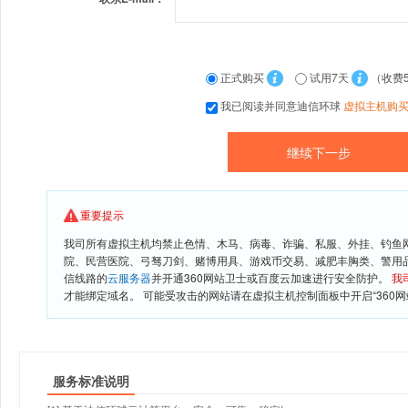
正式购买
试用7天
（收费
我已阅读并同意迪信环球
虚拟主机购
重要提示
我司所有虚拟主机均禁止色情、木马、病毒、诈骗、私服、外挂、钓鱼
院、民营医院、弓驽刀剑、赌博用具、游戏币交易、减肥丰胸类、警用
信线路的
云服务器
并开通360网站卫士或百度云加速进行安全防护。
我
才能绑定域名。 可能受攻击的网站请在虚拟主机控制面板中开启“360网
服务标准说明