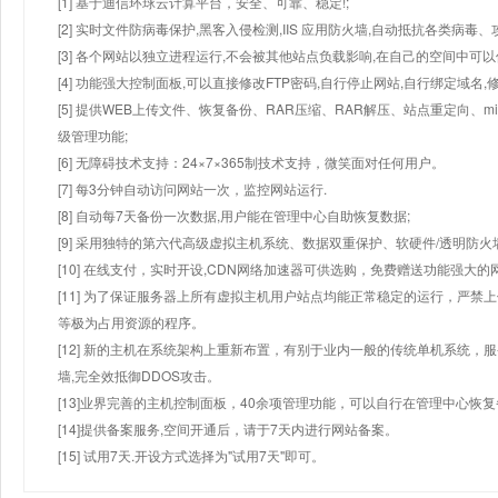
[1] 基于迪信环球云计算平台，安全、可靠、稳定!;
[2] 实时文件防病毒保护,黑客入侵检测,IIS 应用防火墙,自动抵抗各类病毒、
[3] 各个网站以独立进程运行,不会被其他站点负载影响,在自己的空间中可以使用
[4] 功能强大控制面板,可以直接修改FTP密码,自行停止网站,自行绑定域名,
[5] 提供WEB上传文件、恢复备份、RAR压缩、RAR解压、站点重定向
级管理功能;
[6] 无障碍技术支持：24×7×365制技术支持，微笑面对任何用户。
[7] 每3分钟自动访问网站一次，监控网站运行.
[8] 自动每7天备份一次数据,用户能在管理中心自助恢复数据;
[9] 采用独特的第六代高级虚拟主机系统、数据双重保护、软硬件/透明防火
[10] 在线支付，实时开设,CDN网络加速器可供选购，免费赠送功能强大
[11] 为了保证服务器上所有虚拟主机用户站点均能正常稳定的运行，严禁上
等极为占用资源的程序。
[12] 新的主机在系统架构上重新布置，有别于业内一般的传统单机系统，
墙,完全效抵御DDOS攻击。
[13]业界完善的主机控制面板，40余项管理功能，可以自行在管理中心恢
[14]提供备案服务,空间开通后，请于7天内进行网站备案。
[15] 试用7天.开设方式选择为"试用7天"即可。