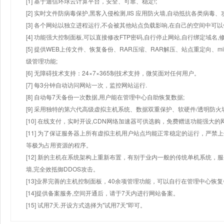
[1] 基于迪信环球云计算平台，安全、可靠、稳定!;
[2] 实时文件防病毒保护,黑客入侵检测,IIS 应用防火墙,自动抵抗各类病毒、
[3] 各个网站以独立进程运行,不会被其他站点负载影响,在自己的空间中可以使用
[4] 功能强大控制面板,可以直接修改FTP密码,自行停止网站,自行绑定域名,
[5] 提供WEB上传文件、恢复备份、RAR压缩、RAR解压、站点重定向
级管理功能;
[6] 无障碍技术支持：24×7×365制技术支持，微笑面对任何用户。
[7] 每3分钟自动访问网站一次，监控网站运行.
[8] 自动每7天备份一次数据,用户能在管理中心自助恢复数据;
[9] 采用独特的第六代高级虚拟主机系统、数据双重保护、软硬件/透明防火
[10] 在线支付，实时开设,CDN网络加速器可供选购，免费赠送功能强大
[11] 为了保证服务器上所有虚拟主机用户站点均能正常稳定的运行，严禁上
等极为占用资源的程序。
[12] 新的主机在系统架构上重新布置，有别于业内一般的传统单机系统，
墙,完全效抵御DDOS攻击。
[13]业界完善的主机控制面板，40余项管理功能，可以自行在管理中心恢
[14]提供备案服务,空间开通后，请于7天内进行网站备案。
[15] 试用7天.开设方式选择为"试用7天"即可。