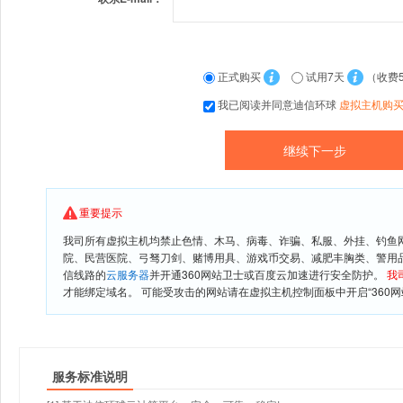
正式购买
试用7天
（收费
我已阅读并同意迪信环球
虚拟主机购
重要提示
我司所有虚拟主机均禁止色情、木马、病毒、诈骗、私服、外挂、钓鱼
院、民营医院、弓驽刀剑、赌博用具、游戏币交易、减肥丰胸类、警用
信线路的
云服务器
并开通360网站卫士或百度云加速进行安全防护。
我
才能绑定域名。 可能受攻击的网站请在虚拟主机控制面板中开启“360网
服务标准说明